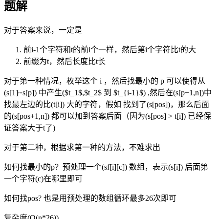
题解
对于答案来说，一定是
前i-1个字符和t的前i个一样，然后第i个字符比t的大
前缀为t，然后长度比t长
对于第一种情况，枚举这个 i ，然后找最小的 p 可以使得从
(s[1]~s[p]) 中产生($t_1$,$t_2$ 到 $t_{i-1}$) ,然后在(s[p+1,n])中
找最左边的比(t[i]) 大的字符，假如 找到了(s[pos])，那么后面
的(s[pos+1,n]) 都可以加到答案后面（因为(s[pos] > t[i]) 已经保
证答案大于t了)
对于第二种，根据求第一种的方法，不难求出
如何找最小的p？预处理一个(sf[i][c]) 数组，表示(s[i]) 后面第
一个字符(c)在哪里即可
如何找pos? 也是用预处理的数组循环最多26次即可
复杂度(O(n*26))