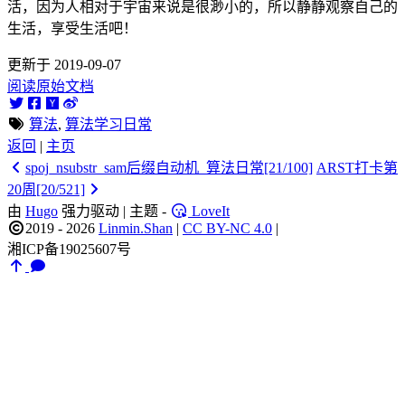
活，因为人相对于宇宙来说是很渺小的，所以静静观察自己的
生活，享受生活吧！
更新于 2019-09-07
阅读原始文档
算法
,
算法学习日常
返回
|
主页
spoj_nsubstr_sam后缀自动机_算法日常[21/100]
ARST打卡第
20周[20/521]
由
Hugo
强力驱动 | 主题 -
LoveIt
2019 - 2026
Linmin.Shan
|
CC BY-NC 4.0
|
湘ICP备19025607号