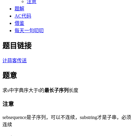
注意
题解
AC代码
借鉴
每天一句叨叨
题目链接
计蒜客传送
题意
求s中字典序大于t的
最长子序列
长度
注意
sebsequence是子序列，可以不连续，substring才是子串，必须
连续