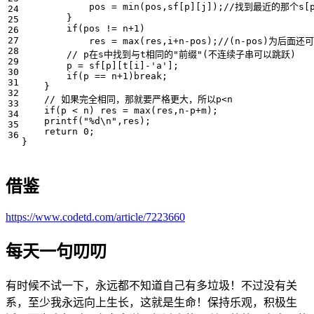
pos
=
min
(
pos
,
sf
[
p
][
j
]);
}
if
(
pos
!=
n
+
1
)
res
=
max
(
res
,
i
+
n
-
pos
);
p
=
sf
[
p
][
t
[
i
]
-
'a'
];
if
(
p
==
n
+
1
)
break
;
}
if
(
p
<
n
)
res
=
max
(
res
,
n
-
p
+
m
);
printf
(
"%d
\n
"
,
res
);
return
0
;
}
借鉴
https://www.codetd.com/article/7223660
每天一句叨叨
有时候不试一下，永远都不知道自己有多垃圾！不过没有关
系，至少我永远向上生长，这就是生命！保持乐观，积极生