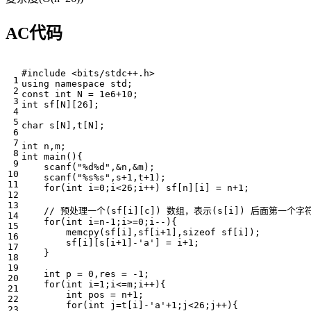
AC代码
#include
<bits/stdc++.h>
using
namespace
std
;
const
int
N
=
1e6
+
10
;
int
sf
[
N
][
26
];
char
s
[
N
],
t
[
N
];
int
n
,
m
;
int
main
(){
scanf
(
"%d%d"
,
&
n
,
&
m
);
scanf
(
"%s%s"
,
s
+
1
,
t
+
1
);
for
(
int
i
=
0
;
i
<
26
;
i
++
)
sf
[
n
][
i
]
=
n
+
1
;
for
(
int
i
=
n
-
1
;
i
>=
0
;
i
--
){
memcpy
(
sf
[
i
],
sf
[
i
+
1
],
sizeof
sf
[
i
]);
sf
[
i
][
s
[
i
+
1
]
-
'a'
]
=
i
+
1
;
}
int
p
=
0
,
res
=
-
1
;
for
(
int
i
=
1
;
i
<=
m
;
i
++
){
int
pos
=
n
+
1
;
for
(
int
j
=
t
[
i
]
-
'a'
+
1
;
j
<
26
;
j
++
){