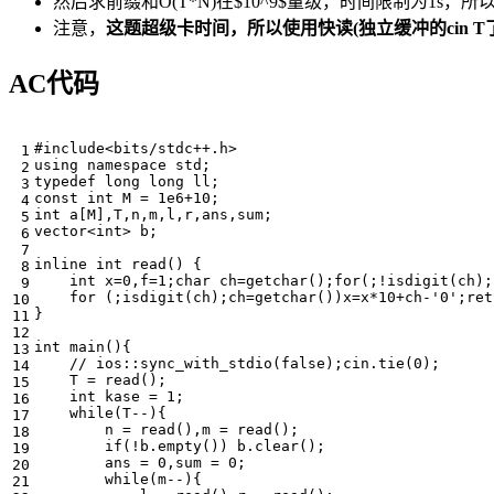
然后求前缀和O(T*N)在$10^9$量级，时间限制为1s
注意，
这题超级卡时间，所以使用快读(独立缓冲的cin T了
AC代码
using
namespace
std
;
typedef
long
long
ll
;
const
int
M
=
1e6
+
10
;
int
a
[
M
],
T
,
n
,
m
,
l
,
r
,
ans
,
sum
;
vector
<
int
>
b
;
inline
int
read
()
{
int
x
=
0
,
f
=
1
;
char
ch
=
getchar
();
for
(;
!
isdigit
(
ch
);
for
(;
isdigit
(
ch
);
ch
=
getchar
())
x
=
x
*
10
+
ch
-
'0'
;
ret
}
int
main
(){
T
=
read
();
int
kase
=
1
;
while
(
T
--
){
n
=
read
(),
m
=
read
();
if
(
!
b
.
empty
())
b
.
clear
();
ans
=
0
,
sum
=
0
;
while
(
m
--
){