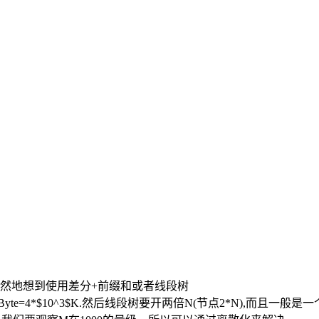
然地想到使用差分+前缀和或者线段树
0^6$Byte=4*$10^3$K.然后线段树要开两倍N(节点2*N),而且一般