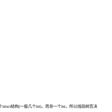
是一个struct结构(一般几个int)，而非一个int，所以线段树否决