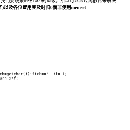
，所以我们要观察M在1000的量级，所以可以通过离散化来解决
)以及各位置用完及时归0而非使用memset
ch
=
getchar
())
if
(
ch
==
'-'
)
f
=-
1
;
urn
x
*
f
;