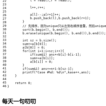
l
=
read
(),
r
=
read
();
l
++
,
r
++
;
a
[
l
]
--
;
a
[
r
+
1
]
++
;
b
.
push_back
(
l
),
b
.
push_back
(
r
+
1
);
}
sort
(
b
.
begin
(),
b
.
end
());
b
.
erase
(
unique
(
b
.
begin
(),
b
.
end
()),
b
.
end
());
int
sz
=
b
.
size
();
sum
+=
a
[
b
[
0
]];
a
[
b
[
0
]]
=
0
;
for
(
int
i
=
1
;
i
<
sz
;
i
++
){
if
(
sum
&
1
)
ans
+=
b
[
i
]
-
b
[
i
-
1
];
sum
+=
a
[
b
[
i
]];
a
[
b
[
i
]]
=
0
;
}
if
(
sum
&
1
)
ans
+=
n
+
1
-
b
[
sz
-
1
];
printf
(
"Case #%d: %d
\n
"
,
kase
++
,
ans
);
}
return
0
;
}
每天一句叨叨