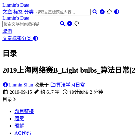
Linmin's Data
文章
标签
分类
Linmin's Data
取消
文章
标签
分类
目录
2019上海网络赛B_Light bulbs_算法日常[25
Linmin.Shan
收录于
算法学习日常
2019-09-15
约 617 字
预计阅读 2 分钟
目录
题目链接
题意
题解
AC代码