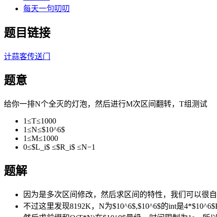
每天一句叨叨
题目链接
计蒜客传送门
题意
给你一排N个全灭的灯泡，然后进行M次区间翻转，T组测试
1≤T≤1000
1≤N≤$10^6$
1≤M≤1000
0≤$L_i$ ≤$R_i$ ≤N−1
题解
因为是多次区间修改，然后求区间的特性，我们可以很自
不过这里发现8192K，N为$10^6$,$10^6$的int是4*$1