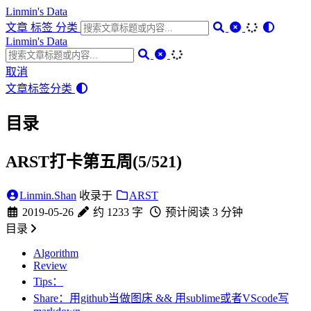
Linmin's Data
文章
标签
分类
Linmin's Data
取消
文章
标签
分类
目录
ARST打卡第五周(5/521)
Linmin.Shan
收录于
ARST
2019-05-26
约 1233 字
预计阅读 3 分钟
目录
Algorithm
Review
Tips：
Share：用github当做图床 && 用sublime或者VScode写