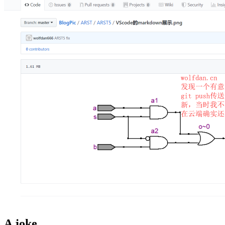
A joke