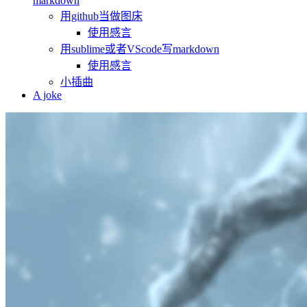
markdown
用github当做图床
使用感言
用sublime或者VScode写markdown
使用感言
小插曲
A joke