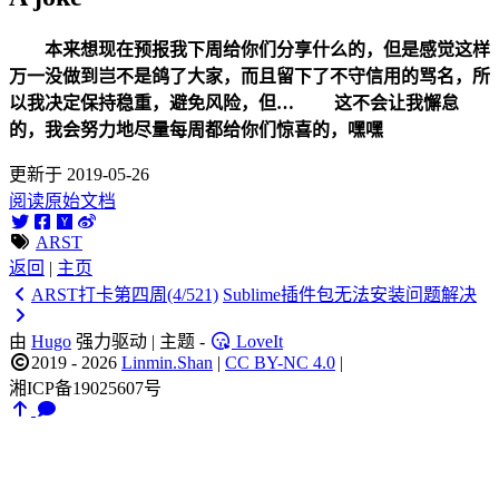
本来想现在预报我下周给你们分享什么的，但是感觉这样
万一没做到岂不是鸽了大家，而且留下了不守信用的骂名，所
以我决定保持稳重，避免风险，但…
这不会让我懈怠
的，我会努力地尽量每周都给你们惊喜的，嘿嘿
更新于 2019-05-26
阅读原始文档
ARST
返回
|
主页
ARST打卡第四周(4/521)
Sublime插件包无法安装问题解决
由
Hugo
强力驱动 | 主题 -
LoveIt
2019 - 2026
Linmin.Shan
|
CC BY-NC 4.0
|
湘ICP备19025607号