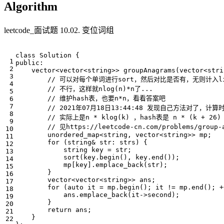
Algorithm
leetcode_面试题 10.02. 变位词组
class
Solution
{
public
:
vector
<
vector
<
string
>>
groupAnagrams
(
vector
<
stri
unordered_map
<
string
,
vector
<
string
>>
mp
;
for
(
string
&
str
:
strs
)
{
string
key
=
str
;
sort
(
key
.
begin
(),
key
.
end
());
mp
[
key
].
emplace_back
(
str
);
}
vector
<
vector
<
string
>>
ans
;
for
(
auto
it
=
mp
.
begin
();
it
!=
mp
.
end
();
+
ans
.
emplace_back
(
it
->
second
);
}
return
ans
;
}