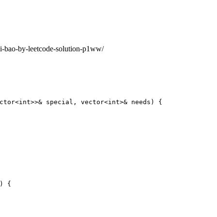
i-bao-by-leetcode-solution-p1ww/
ctor
<
int
>>&
special
,
vector
<
int
>&
needs
)
{
)
{