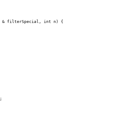
&
filterSpecial
,
int
n
)
{
;