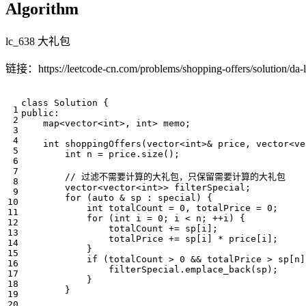
Algorithm
lc_638 大礼包
链接：https://leetcode-cn.com/problems/shopping-offers/solution/da-l
class
Solution
{
public
:
map
<
vector
<
int
>
,
int
>
memo
;
int
shoppingOffers
(
vector
<
int
>&
price
,
vector
<
ve
int
n
=
price
.
size
();
vector
<
vector
<
int
>>
filterSpecial
;
for
(
auto
&
sp
:
special
)
{
int
totalCount
=
0
,
totalPrice
=
0
;
for
(
int
i
=
0
;
i
<
n
;
++
i
)
{
totalCount
+=
sp
[
i
];
totalPrice
+=
sp
[
i
]
*
price
[
i
];
}
if
(
totalCount
>
0
&&
totalPrice
>
sp
[
n
]
filterSpecial
.
emplace_back
(
sp
);
}
}