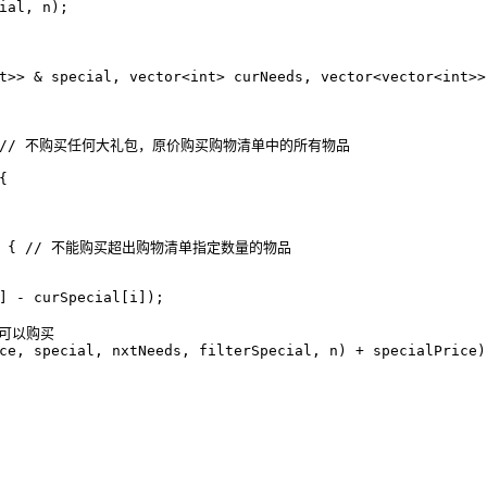
ial
,
n
);
t
>>
&
special
,
vector
<
int
>
curNeeds
,
vector
<
vector
<
int
>>
{
{
]
-
curSpecial
[
i
]);
ce
,
special
,
nxtNeeds
,
filterSpecial
,
n
)
+
specialPrice
)