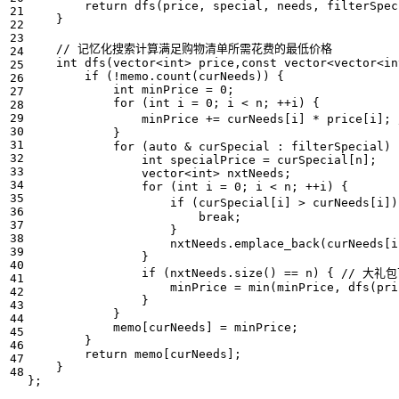
return
dfs
(
price
,
special
,
needs
,
filterSpec
}
int
dfs
(
vector
<
int
>
price
,
const
vector
<
vector
<
in
if
(
!
memo
.
count
(
curNeeds
))
{
int
minPrice
=
0
;
for
(
int
i
=
0
;
i
<
n
;
++
i
)
{
minPrice
+=
curNeeds
[
i
]
*
price
[
i
];
}
for
(
auto
&
curSpecial
:
filterSpecial
)
int
specialPrice
=
curSpecial
[
n
];
vector
<
int
>
nxtNeeds
;
for
(
int
i
=
0
;
i
<
n
;
++
i
)
{
if
(
curSpecial
[
i
]
>
curNeeds
[
i
])
break
;
}
nxtNeeds
.
emplace_back
(
curNeeds
[
i
}
if
(
nxtNeeds
.
size
()
==
n
)
{
minPrice
=
min
(
minPrice
,
dfs
(
pri
}
}
memo
[
curNeeds
]
=
minPrice
;
}
return
memo
[
curNeeds
];
}
};