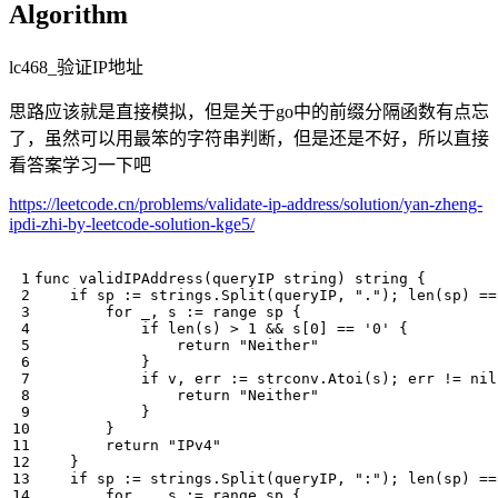
Algorithm
lc468_验证IP地址
思路应该就是直接模拟，但是关于go中的前缀分隔函数有点忘
了，虽然可以用最笨的字符串判断，但是还是不好，所以直接
看答案学习一下吧
https://leetcode.cn/problems/validate-ip-address/solution/yan-zheng-
ipdi-zhi-by-leetcode-solution-kge5/
func
validIPAddress
(
queryIP
string
)
string
{
if
sp
:=
strings
.
Split
(
queryIP
,
"."
);
len
(
sp
)
==
for
_
,
s
:=
range
sp
{
if
len
(
s
)
>
1
&&
s
[
0
]
==
'0'
{
return
"Neither"
}
if
v
,
err
:=
strconv
.
Atoi
(
s
);
err
!=
nil
return
"Neither"
}
}
return
"IPv4"
}
if
sp
:=
strings
.
Split
(
queryIP
,
":"
);
len
(
sp
)
==
for
_
,
s
:=
range
sp
{