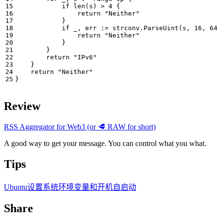
if
len
(
s
)
>
4
{
return
"Neither"
}
if
_
,
err
:=
strconv
.
ParseUint
(
s
,
16
,
64
return
"Neither"
}
}
return
"IPv6"
}
return
"Neither"
}
Review
RSS Aggregator for Web3 (or 🥩 RAW for short)
A good way to get your message. You can control what you what.
Tips
Ubuntu设置系统环境变量和开机自启动
Share