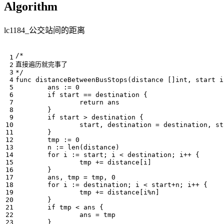
Algorithm
lc1184_公交站间的距离
*/
func
distanceBetweenBusStops
(
distance
[]
int
,
start
i
ans
:=
0
if
start
==
destination
{
return
ans
}
if
start
>
destination
{
start
,
destination
=
destination
,
st
}
tmp
:=
0
n
:=
len
(
distance
)
for
i
:=
start
;
i
<
destination
;
i
++
{
tmp
+=
distance
[
i
]
}
ans
,
tmp
=
tmp
,
0
for
i
:=
destination
;
i
<
start
+
n
;
i
++
{
tmp
+=
distance
[
i
%
n
]
}
if
tmp
<
ans
{
ans
=
tmp
}