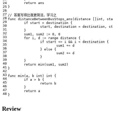
return
ans
}
// 答案写得比我更简洁，学习之
func
distanceBetweenBusStops_ans
(
distance
[]
int
,
sta
if
start
>
destination
{
start
,
destination
=
destination
,
st
}
sum1
,
sum2
:=
0
,
0
for
i
,
d
:=
range
distance
{
if
start
<=
i
&&
i
<
destination
{
sum1
+=
d
}
else
{
sum2
+=
d
}
}
return
min
(
sum1
,
sum2
)
}
func
min
(
a
,
b
int
)
int
{
if
a
>
b
{
return
b
}
return
a
}
Review