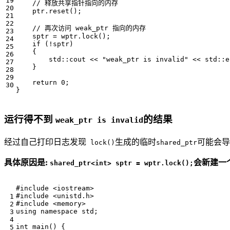
ptr
.
reset
();
sptr
=
wptr
.
lock
();
if
(
!
sptr
)
{
std
::
cout
<<
"weak_ptr is invalid"
<<
std
::
e
}
return
0
;
}
运行得不到
的结果
weak_ptr is invalid
经过自己打印日志发现
生成的临时
可能会导
lock()
shared_ptr
具体原因是:
会新建一
shared_ptr<int> sptr = wptr.lock();
#include
<iostream>
#include
<unistd.h>
#include
<memory>
using
namespace
std
;
int
main
()
{