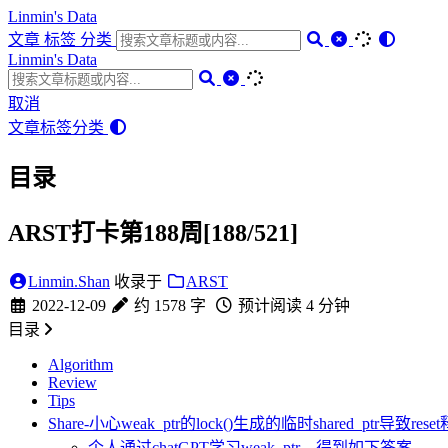
Linmin's Data
文章
标签
分类
Linmin's Data
取消
文章
标签
分类
目录
ARST打卡第188周[188/521]
Linmin.Shan
收录于
ARST
2022-12-09
约 1578 字
预计阅读 4 分钟
目录
Algorithm
Review
Tips
Share-小心weak_ptr的lock()生成的临时shared_ptr导致r
个人通过chatGPT学习weak_ptr，得到如下答案