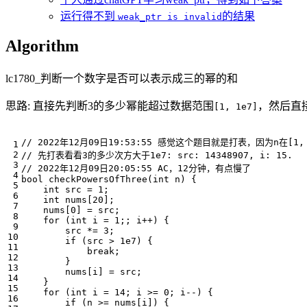
运行得不到
的结果
weak_ptr is invalid
Algorithm
lc1780_判断一个数字是否可以表示成三的幂的和
思路: 直接先判断3的多少幂能超过数据范围
，然后直
[1, 1e7]
bool
checkPowersOfThree
(
int
n
)
{
int
src
=
1
;
int
nums
[
20
];
nums
[
0
]
=
src
;
for
(
int
i
=
1
;;
i
++
)
{
src
*=
3
;
if
(
src
>
1e7
)
{
break
;
}
nums
[
i
]
=
src
;
}
for
(
int
i
=
14
;
i
>=
0
;
i
--
)
{
if
(
n
>=
nums
[
i
])
{