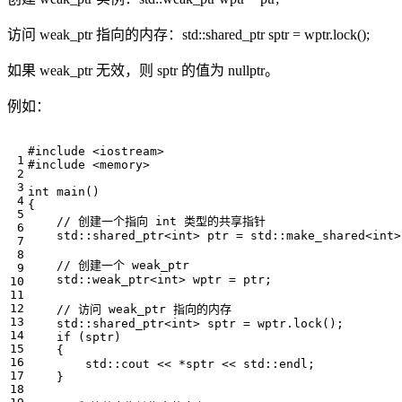
访问 weak_ptr 指向的内存：std::shared_ptr
sptr = wptr.lock();
如果 weak_ptr 无效，则 sptr 的值为 nullptr。
例如：
#include
<iostream>
#include
<memory>
int
main
()
{
std
::
shared_ptr
<
int
>
ptr
=
std
::
make_shared
<
int
>
std
::
weak_ptr
<
int
>
wptr
=
ptr
;
std
::
shared_ptr
<
int
>
sptr
=
wptr
.
lock
();
if
(
sptr
)
{
std
::
cout
<<
*
sptr
<<
std
::
endl
;
}