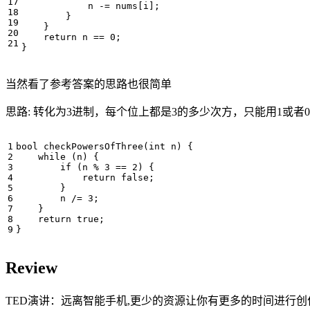
n
-=
nums
[
i
];
}
}
return
n
==
0
;
}
当然看了参考答案的思路也很简单
思路: 转化为3进制，每个位上都是3的多少次方，只能用1或者
bool
checkPowersOfThree
(
int
n
)
{
while
(
n
)
{
if
(
n
%
3
==
2
)
{
return
false
;
}
n
/=
3
;
}
return
true
;
}
Review
TED演讲：远离智能手机,更少的资源让你有更多的时间进行创