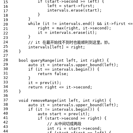
if
(
start
->
second
>=
left
)
{
left
=
start
->
first
;
intervals
.
erase
(
start
);
}
}
while
(
it
!=
intervals
.
end
()
&&
it
->
first
<=
right
=
max
(
right
,
it
->
second
);
it
=
intervals
.
erase
(
it
);
}
intervals
[
left
]
=
right
;
}
bool
queryRange
(
int
left
,
int
right
)
{
auto
it
=
intervals
.
upper_bound
(
left
);
if
(
it
==
intervals
.
begin
())
{
return
false
;
}
it
=
prev
(
it
);
return
right
<=
it
->
second
;
}
void
removeRange
(
int
left
,
int
right
)
{
auto
it
=
intervals
.
upper_bound
(
left
);
if
(
it
!=
intervals
.
begin
())
{
auto
start
=
prev
(
it
);
if
(
start
->
second
>=
right
)
{
int
ri
=
start
->
second
;
if
(
start
->
first
==
left
)
{