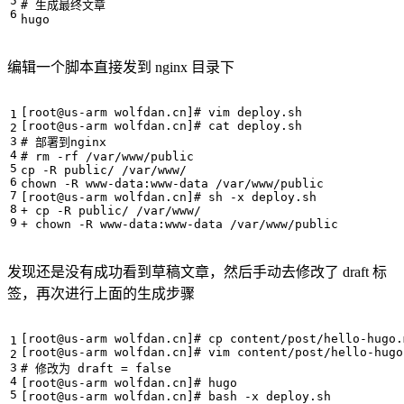
# 生成最终文章
编辑一个脚本直接发到 nginx 目录下
[
root@us-arm wolfdan.cn
]
# vim deploy.sh
[
root@us-arm wolfdan.cn
]
# cat deploy.sh
# 部署到nginx
# rm -rf /var/www/public
[
root@us-arm wolfdan.cn
]
# sh -x deploy.sh
发现还是没有成功看到草稿文章，然后手动去修改了 draft 标
签，再次进行上面的生成步骤
[
root@us-arm wolfdan.cn
]
# cp content/post/hello-hugo.
[
root@us-arm wolfdan.cn
]
# vim content/post/hello-hugo
# 修改为 draft = false
[
root@us-arm wolfdan.cn
]
# hugo
[
root@us-arm wolfdan.cn
]
# bash -x deploy.sh