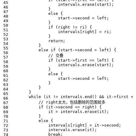
intervals
.
erase
(
start
);
}
else
{
start
->
second
=
left
;
}
if
(
right
!=
ri
)
{
intervals
[
right
]
=
ri
;
}
return
;
}
else
if
(
start
->
second
>
left
)
{
if
(
start
->
first
==
left
)
{
intervals
.
erase
(
start
);
}
else
{
start
->
second
=
left
;
}
}
}
while
(
it
!=
intervals
.
end
()
&&
it
->
first
<
if
(
it
->
second
<=
right
)
{
it
=
intervals
.
erase
(
it
);
}
else
{
intervals
[
right
]
=
it
->
second
;
intervals
.
erase
(
it
);
break
;