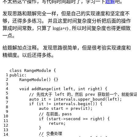
不太熟这个操作，写代码时间超时了，学习一下
题解
吧。
发现思路和题解完全一样，但是自己的实现速度和坚定度不
够，还得多多练习。 并且这里时间复杂度分析把后面的操作
算成时间常数，只算了 log(a+r) , 所以时间复杂度也得更细致
一点。
给题解加点注释。 发现思路很简单，但是很考验实现速度和
精细度。以后还得多练。
class
RangeModule
{
public
:
RangeModule
()
{}
void
addRange
(
int
left
,
int
right
)
{
auto
it
=
intervals
.
upper_bound
(
left
);
if
(
it
!=
intervals
.
begin
())
{
auto
start
=
prev
(
it
);
if
(
start
->
second
>=
right
)
{
return
;
}