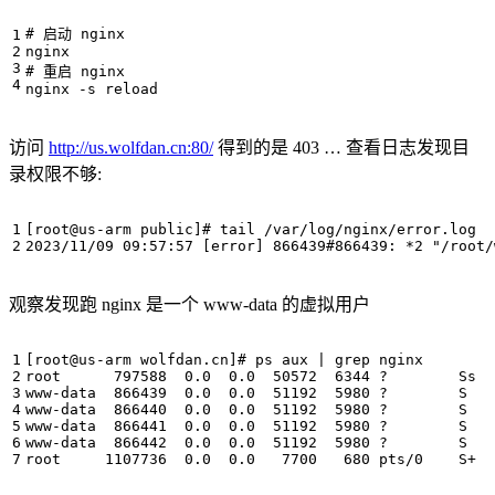
# 启动 nginx
# 重启 nginx
访问
http://us.wolfdan.cn:80/
得到的是 403 … 查看日志发现目
录权限不够:
[
root@us-arm public
]
# tail /var/log/nginx/error.log  
2023/11/09 09:57:57 
[
error
]
 866439#866439: *2 
"/root/
观察发现跑 nginx 是一个 www-data 的虚拟用户
[
root@us-arm wolfdan.cn
]
# ps aux | grep nginx
root      
797588
  0.0  0.0  
50572
6344
www-data  
866439
  0.0  0.0  
51192
5980
www-data  
866440
  0.0  0.0  
51192
5980
www-data  
866441
  0.0  0.0  
51192
5980
www-data  
866442
  0.0  0.0  
51192
5980
root     
1107736
  0.0  0.0   
7700
680
 pts/0    S+  