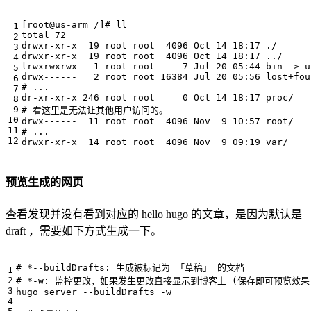
[
root@us-arm /
]
# ll
total 
72
drwxr-xr-x  
19
 root root  
4096
 Oct 
14
drwxr-xr-x  
19
 root root  
4096
 Oct 
14
lrwxrwxrwx   
1
 root root     
7
 Jul 
20
drwx------   
2
 root root 
16384
 Jul 
20
# ...
dr-xr-xr-x 
246
 root root     
0
 Oct 
14
# 看这里是无法让其他用户访问的。
drwx------  
11
 root root  
4096
 Nov  
9
# ...
drwxr-xr-x  
14
 root root  
4096
 Nov  
9
预览生成的网页
查看发现并没有看到对应的 hello hugo 的文章，是因为默认是
draft ，需要如下方式生成一下。
# *--buildDrafts: 生成被标记为 「草稿」 的文档
# *-w: 监控更改，如果发生更改直接显示到博客上 (保存即可预览效果