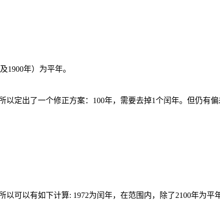
年及1900年）为平年。
78天。 所以定出了一个修正方案：100年，需要去掉1个闰年。但仍有
年，所以可以有如下计算: 1972为闰年，在范围内，除了2100年为