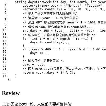
string
dayOfTheWeek
(
int
day
,
int
month
,
int
year
vector
<
string
>
week
=
{
"Monday"
,
"Tuesday"
,
vector
<
int
>
monthDays
=
{
31
,
28
,
31
,
30
,
31
,
/* 输入年份之前的年份的天数贡献 */
int
days
=
365
*
(
year
-
1971
)
+
(
year
-
196
/* 输入年份中，输入月份之前的月份的天数贡献 */
for
(
int
i
=
0
;
i
<
month
-
1
;
++
i
)
{
days
+=
monthDays
[
i
];
}
if
((
year
%
400
==
0
||
(
year
%
4
==
0
&&
ye
days
+=
1
;
}
/* 输入月份中的天数贡献 */
days
+=
day
;
return
week
[(
days
+
3
)
%
7
];
}
};
Review
TED-无论多大年龄，人生都需要新鲜体验