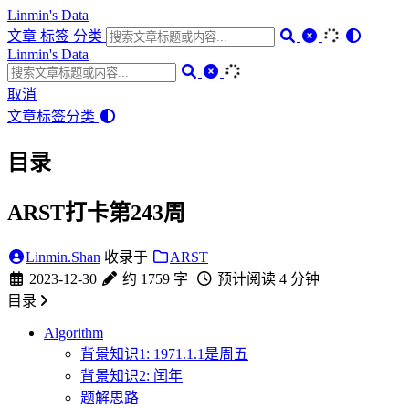
Linmin's Data
文章
标签
分类
Linmin's Data
取消
文章
标签
分类
目录
ARST打卡第243周
Linmin.Shan
收录于
ARST
2023-12-30
约 1759 字
预计阅读 4 分钟
目录
Algorithm
背景知识1: 1971.1.1是周五
背景知识2: 闰年
题解思路