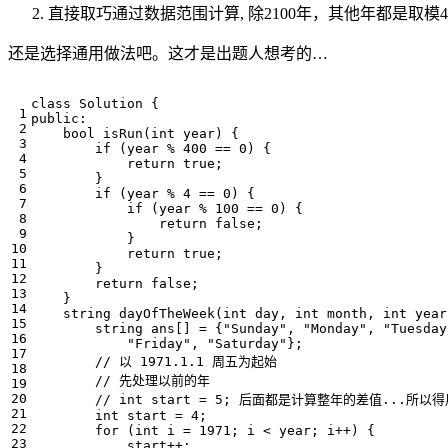
直接取巧通过数据范围计算, 除2100年，其他年都是取模4
还是选择通用做法吧。这才是出题人想考的…
class
Solution
{
public
:
bool
isRun
(
int
year
)
{
if
(
year
%
400
==
0
)
{
return
true
;
}
if
(
year
%
4
==
0
)
{
if
(
year
%
100
==
0
)
{
return
false
;
}
return
true
;
}
return
false
;
}
string
dayOfTheWeek
(
int
day
,
int
month
,
int
year
string
ans
[]
=
{
"Sunday"
,
"Monday"
,
"Tuesday
"Friday"
,
"Saturday"
};
int
start
=
4
;
for
(
int
i
=
1971
;
i
<
year
;
i
++
)
{
start
++
;