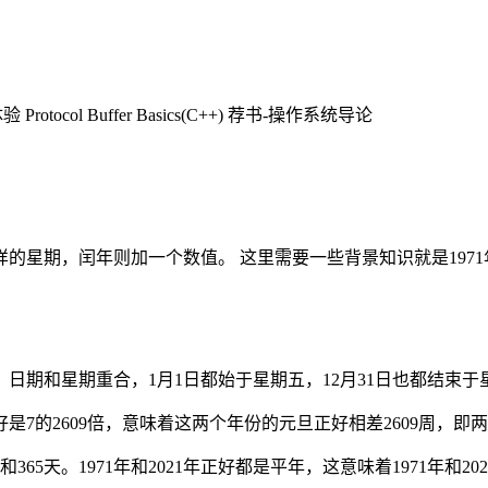
col Buffer Basics(C++) 荐书-操作系统导论
同样的星期，闰年则加一个数值。 这里需要一些背景知识就是19
上，日期和星期重合，1月1日都始于星期五，12月31日也都结束于
8263正好是7的2609倍，意味着这两个年份的元旦正好相差2609
65天。1971年和2021年正好都是平年，这意味着1971年和2