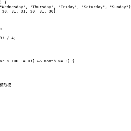
)
{
"Wednesday"
,
"Thursday"
,
"Friday"
,
"Saturday"
,
"Sunday"
}
30
,
31
,
31
,
30
,
31
,
30
};
9
)
/
4
;
ar
%
100
!=
0
))
&&
month
>=
3
)
{