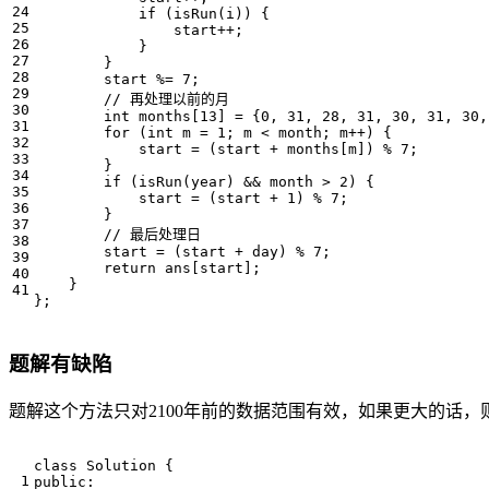
if
(
isRun
(
i
))
{
start
++
;
}
}
start
%=
7
;
int
months
[
13
]
=
{
0
,
31
,
28
,
31
,
30
,
31
,
30
,
for
(
int
m
=
1
;
m
<
month
;
m
++
)
{
start
=
(
start
+
months
[
m
])
%
7
;
}
if
(
isRun
(
year
)
&&
month
>
2
)
{
start
=
(
start
+
1
)
%
7
;
}
start
=
(
start
+
day
)
%
7
;
return
ans
[
start
];
}
};
题解有缺陷
题解这个方法只对2100年前的数据范围有效，如果更大的话
class
Solution
{
public
: