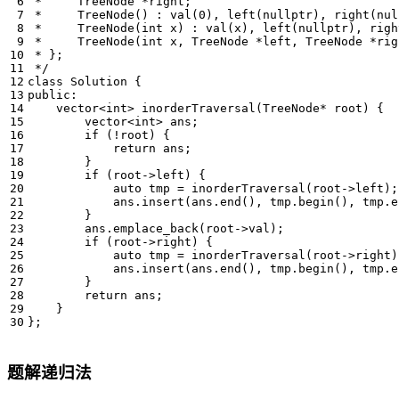
 */
class
Solution
{
public
:
vector
<
int
>
inorderTraversal
(
TreeNode
*
root
)
{
vector
<
int
>
ans
;
if
(
!
root
)
{
return
ans
;
}
if
(
root
->
left
)
{
auto
tmp
=
inorderTraversal
(
root
->
left
);
ans
.
insert
(
ans
.
end
(),
tmp
.
begin
(),
tmp
.
e
}
ans
.
emplace_back
(
root
->
val
);
if
(
root
->
right
)
{
auto
tmp
=
inorderTraversal
(
root
->
right
)
ans
.
insert
(
ans
.
end
(),
tmp
.
begin
(),
tmp
.
e
}
return
ans
;
}
};
题解递归法