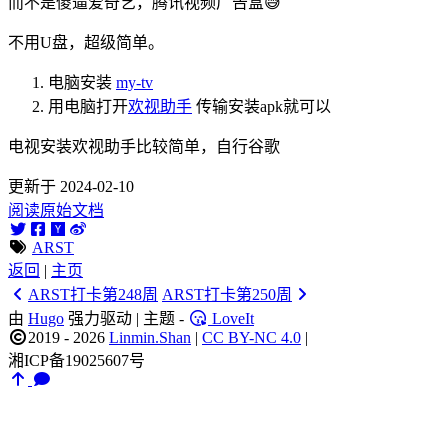
而不是傻逼爱奇艺，腾讯视频广告盒😅
不用U盘，超级简单。
电脑安装
my-tv
用电脑打开
欢视助手
传输安装apk就可以
电视安装欢视助手比较简单，自行谷歌
更新于 2024-02-10
阅读原始文档
ARST
返回
|
主页
ARST打卡第248周
ARST打卡第250周
由
Hugo
强力驱动 | 主题 -
LoveIt
2019 - 2026
Linmin.Shan
|
CC BY-NC 4.0
|
湘ICP备19025607号