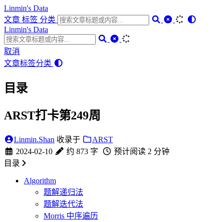
Linmin's Data
文章
标签
分类
Linmin's Data
取消
文章
标签
分类
目录
ARST打卡第249周
Linmin.Shan
收录于
ARST
2024-02-10
约 873 字
预计阅读 2 分钟
目录
Algorithm
题解递归法
题解迭代法
Morris 中序遍历