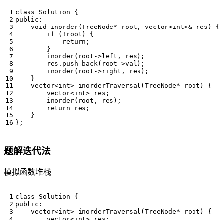
class
Solution
{
public
:
void
inorder
(
TreeNode
*
root
,
vector
<
int
>&
res
)
{
if
(
!
root
)
{
return
;
}
inorder
(
root
->
left
,
res
);
res
.
push_back
(
root
->
val
);
inorder
(
root
->
right
,
res
);
}
vector
<
int
>
inorderTraversal
(
TreeNode
*
root
)
{
vector
<
int
>
res
;
inorder
(
root
,
res
);
return
res
;
}
};
题解迭代法
模拟函数堆栈
class
Solution
{
public
:
vector
<
int
>
inorderTraversal
(
TreeNode
*
root
)
{
vector
<
int
>
res
;