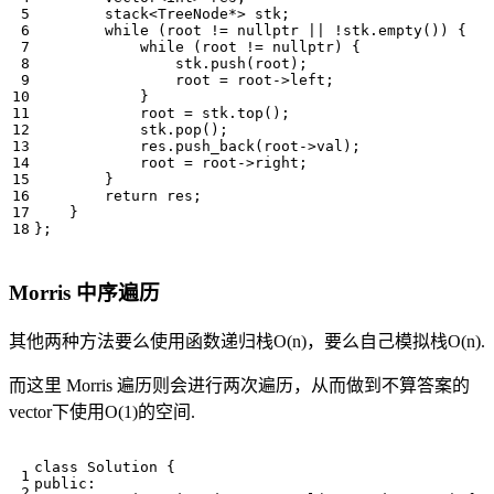
stack
<
TreeNode
*>
stk
;
while
(
root
!=
nullptr
||
!
stk
.
empty
())
{
while
(
root
!=
nullptr
)
{
stk
.
push
(
root
);
root
=
root
->
left
;
}
root
=
stk
.
top
();
stk
.
pop
();
res
.
push_back
(
root
->
val
);
root
=
root
->
right
;
}
return
res
;
}
};
Morris 中序遍历
其他两种方法要么使用函数递归栈O(n)，要么自己模拟栈O(n).
而这里 Morris 遍历则会进行两次遍历，从而做到不算答案的
vector下使用O(1)的空间.
class
Solution
{
public
: