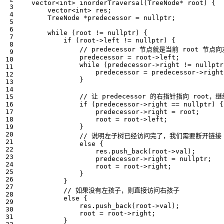
vector
<
int
>
inorderTraversal
(
TreeNode
*
root
)
{
vector
<
int
>
res
;
TreeNode
*
predecessor
=
nullptr
;
while
(
root
!=
nullptr
)
{
if
(
root
->
left
!=
nullptr
)
{
predecessor
=
root
->
left
;
while
(
predecessor
->
right
!=
nullptr
predecessor
=
predecessor
->
right
}
if
(
predecessor
->
right
==
nullptr
)
{
predecessor
->
right
=
root
;
root
=
root
->
left
;
}
else
{
res
.
push_back
(
root
->
val
);
predecessor
->
right
=
nullptr
;
root
=
root
->
right
;
}
}
else
{
res
.
push_back
(
root
->
val
);
root
=
root
->
right
;
}