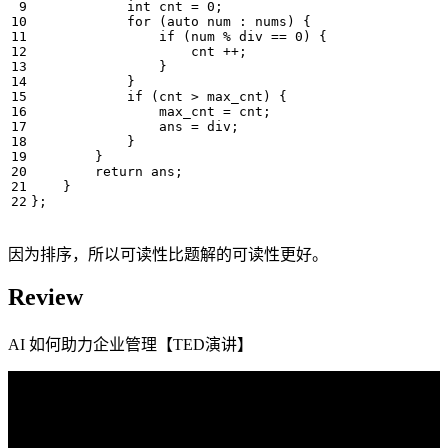
int
cnt
=
0
;
for
(
auto
num
:
nums
)
{
if
(
num
%
div
==
0
)
{
cnt
++
;
}
}
if
(
cnt
>
max_cnt
)
{
max_cnt
=
cnt
;
ans
=
div
;
}
}
return
ans
;
}
};
因为排序，所以可读性比题解的可读性更好。
Review
AI 如何助力企业管理【TED演讲】