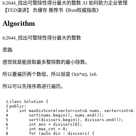
lc2644_找出可整除性得分最大的整数 AI 如何助力企业管理
【TED演讲】 负缓存 推荐书《Rust权威指南》
Algorithm
lc2644_找出可整除性得分最大的整数
思路:
感觉就是能获取最多整除数的最小除数。
所以要遍历两个数组，所以就是 O(n*m), 1e6.
所以可以先排序再进行遍历。
class
Solution
{
public
:
int
maxDivScore
(
vector
<
int
>&
nums
,
vector
<
int
>&
sort
(
nums
.
begin
(),
nums
.
end
());
sort
(
divisors
.
begin
(),
divisors
.
end
());
int
ans
=
divisors
[
0
];
int
max_cnt
=
0
;
for
(
auto
div
:
divisors
)
{