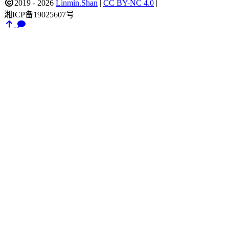
2019 - 2026
Linmin.Shan
|
CC BY-NC 4.0
|
湘ICP备19025607号