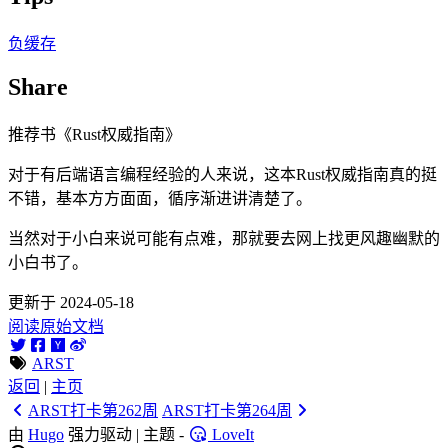
负缓存
Share
推荐书《Rust权威指南》
对于有后端语言编程经验的人来说，这本Rust权威指南真的挺
不错，基本方方面面，循序渐进讲清楚了。
当然对于小白来说可能有点难，那就要去网上找更风趣幽默的
小白书了。
更新于 2024-05-18
阅读原始文档
ARST
返回
|
主页
ARST打卡第262周
ARST打卡第264周
由
Hugo
强力驱动 | 主题 -
LoveIt