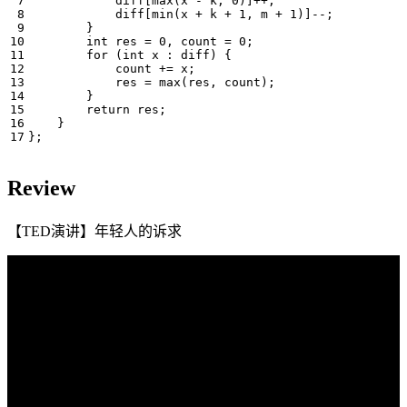
diff
[
max
(
x
-
k
,
0
)]
++
;
diff
[
min
(
x
+
k
+
1
,
m
+
1
)]
--
;
}
int
res
=
0
,
count
=
0
;
for
(
int
x
:
diff
)
{
count
+=
x
;
res
=
max
(
res
,
count
);
}
return
res
;
}
};
Review
【TED演讲】年轻人的诉求