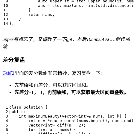
auto
upper_it
=
std
::
upper_bound
(
it
,
num
ans
=
std
::
max
(
ans
,
(
int
)
std
::
distance
(
i
}
return
ans
;
}
};
upper有点忘了，又请教了一下gpt，然后10mins才AC…继续加
油
差分复盘
题解2
里面的差分数组非常精妙，复习复盘一下:
先前缀和再差分，可以获取区间和。
先差分+1，-1，再前缀和，可以获取最大区间重叠数。
class
Solution
{
public
:
int
maximumBeauty
(
vector
<
int
>&
nums
,
int
k
)
{
int
m
=
*
max_element
(
nums
.
begin
(),
nums
.
end
(
vector
<
int
>
diff
(
m
+
2
);
for
(
int
x
:
nums
)
{