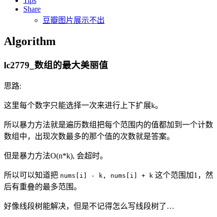
Tips
Share
豆瓣图片展示不出
Algorithm
lc2779_数组的最大美丽值
思路:
这里每个数字只能选择一次来进行上下扩展k。
所以暴力方法就是遍历数组把每个范围内的值都加到一个计数
数组中，出现次数最多的那个值的次数就是答案。
但是暴力方法O(n*k), 会超时。
所以可以知道把
这个范围加1，然
nums[i] - k, nums[i] + k
后有重叠的最多范围。
好像线段树能解决，但是不记得怎么写线段树了…