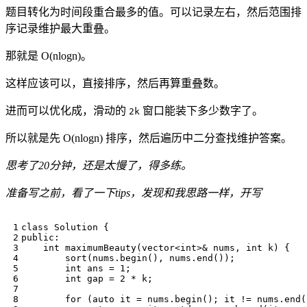
题目转化为时间段重合最多的值。可以记录左右，然后范围排
序记录维护最大重叠。
那就是 O(nlogn)。
这样应该可以，直接排序，然后再算重叠数。
进而可以优化成，滑动的
窗口能装下多少数字了。
2k
所以就是先 O(nlogn) 排序，然后遍历中二分查找维护答案。
思考了20分钟，还是太慢了，得多练。
准备写之前，看了一下tips，发现和我思路一样，开写
class
Solution
{
public
:
int
maximumBeauty
(
vector
<
int
>&
nums
,
int
k
)
{
sort
(
nums
.
begin
(),
nums
.
end
());
int
ans
=
1
;
int
gap
=
2
*
k
;
for
(
auto
it
=
nums
.
begin
();
it
!=
nums
.
end
(