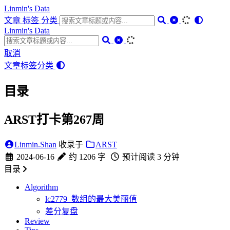
Linmin's Data
文章
标签
分类
Linmin's Data
取消
文章
标签
分类
目录
ARST打卡第267周
Linmin.Shan
收录于
ARST
2024-06-16
约 1206 字
预计阅读 3 分钟
目录
Algorithm
lc2779_数组的最大美丽值
差分复盘
Review