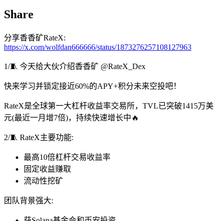
Share
分享香香矿RateX:
https://x.com/wolfdan666666/status/1873276257108127963
1/🧵 今天给大伙介绍香香矿 @RateX_Dex
快来学习并锁定接近60%的APY+积分未来空投吧！
RateX是全球第一大杠杆收益率交易所，TVL已突破1415万美
元(最近一月增7倍)，持续快速增长中🔥
2/🧵 RateX主要功能:
最高10倍杠杆交易收益率
固定收益赚取
流动性挖矿
团队背景强大:
获Solana基金会和币安投资