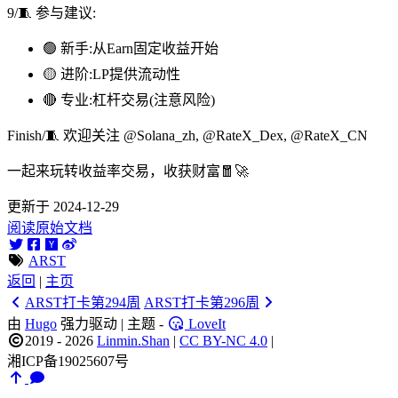
9/🧵 参与建议:
🟢 新手:从Earn固定收益开始
🟡 进阶:LP提供流动性
🔴 专业:杠杆交易(注意风险)
Finish/🧵 欢迎关注 @Solana_zh, @RateX_Dex, @RateX_CN
一起来玩转收益率交易，收获财富🧧🚀
更新于 2024-12-29
阅读原始文档
ARST
返回
|
主页
ARST打卡第294周
ARST打卡第296周
由
Hugo
强力驱动 | 主题 -
LoveIt
2019 - 2026
Linmin.Shan
|
CC BY-NC 4.0
|
湘ICP备19025607号