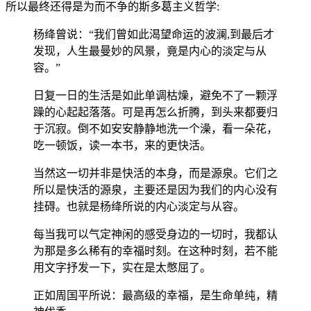
所以最终还得是为而不争的斯多葛主义哲学:
杨绛曾说：“我们曾如此渴望命运的波澜,到最后才
发现，人生最曼妙的风景，竟是内心的淡定与从
容。”
日复一日的生活是如此单调枯燥，避免不了一颗浮
躁的心起起落落。可是再怎么折腾，到头来都要归
于沉寂。倒不如安安静静地洗一个澡，看一朵花，
吃一顿饭，读一本书，来的更快活。
当然这一切并非是快活的本身，而是源泉。它们之
所以是快活的源泉，主要还是因为我们的内心没有
挂碍。也就是杨绛所说的内心淡定与从容。
每当我可以气定神闲的感受身边的一切时，我都认
为那是多么稀有的幸福时刻。在这种时刻，若不能
用文字抒发一下，实在是太憋屈了。
正如周国平所说：最高级的幸福，是生命单纯，精