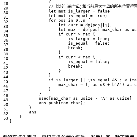
}
let
mut
is_larger
=
false
;
let
mut
is_equal
=
true
;
for
pos
in
0
..
n
{
let
curr
=
dp
[
pos
][
j
];
let
max
=
dp
[
pos
][
max_char
as
us
if
curr
>
max
{
is_larger
=
true
;
is_equal
=
false
;
break
;
}
if
curr
<
max
{
is_equal
=
false
;
break
;
}
}
if
is_larger
||
(
is_equal
&&
j
<
(
ma
max_char
=
(
j
as
u8
+
b
'A'
)
as
c
}
}
used
[
max_char
as
usize
-
'A'
as
usize
]
=
ans
.
push
(
max_char
);
}
ans
}
}