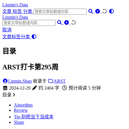
Linmin's Data
文章
标签
分类
Linmin's Data
取消
文章
标签
分类
目录
ARST打卡第295周
Linmin.Shan
收录于
ARST
2024-12-29
约 2404 字
预计阅读 5 分钟
目录
Algorithm
Review
Tip-别把当下当成本
Share