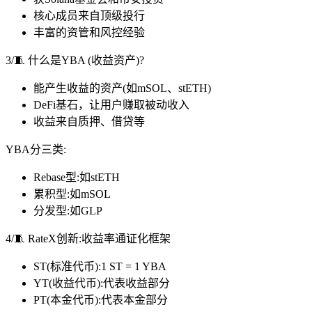
核心成员来自顶级投行
丰富的资管和风控经验
3/🧵 什么是YBA (收益资产)?
能产生收益的资产(如mSOL、stETH)
DeFi基石，让用户赚取被动收入
收益来自质押、借贷等
YBA分三类:
Rebase型:如stETH
累积型:如mSOL
分发型:如GLP
4/🧵 RateX创新:收益率通证化框架
ST(标准代币):1 ST = 1 YBA
YT(收益代币):代表收益部分
PT(本金代币):代表本金部分