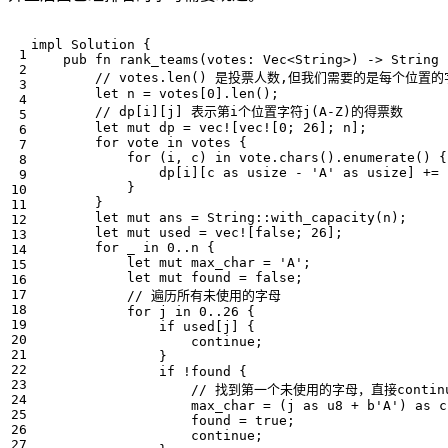
impl
Solution
{
pub
fn
rank_teams
(
votes
: 
Vec
<
String
>
)
-> 
String
let
n
=
votes
[
0
].
len
();
let
mut
dp
=
vec!
[
vec!
[
0
;
26
];
n
];
for
vote
in
votes
{
for
(
i
,
c
)
in
vote
.
chars
().
enumerate
()
{
dp
[
i
][
c
as
usize
-
'A'
as
usize
]
+=
}
}
let
mut
ans
=
String
::
with_capacity
(
n
);
let
mut
used
=
vec!
[
false
;
26
];
for
_
in
0
..
n
{
let
mut
max_char
=
'A'
;
let
mut
found
=
false
;
for
j
in
0
..
26
{
if
used
[
j
]
{
continue
;
}
if
!
found
{
max_char
=
(
j
as
u8
+
b
'A'
)
as
c
found
=
true
;
continue
;