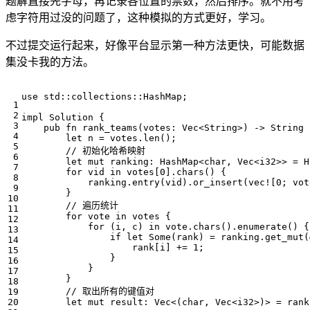
题解直接先字母，再记录各位置的票数，然后排序。就不用考
虑字符用过没的问题了，这种模拟的方式更好，学习。
不过提交运行起来，好像平台显示第一种方法更快，可能数据
集没卡我的方法。
use
std
::
collections
::
HashMap
;
impl
Solution
{
pub
fn
rank_teams
(
votes
: 
Vec
<
String
>
)
-> 
String
let
n
=
votes
.
len
();
let
mut
ranking
: 
HashMap
<
char
,
Vec
<
i32
>>
=
H
for
vid
in
votes
[
0
].
chars
()
{
ranking
.
entry
(
vid
).
or_insert
(
vec!
[
0
;
vot
}
for
vote
in
votes
{
for
(
i
,
c
)
in
vote
.
chars
().
enumerate
()
{
if
let
Some
(
rank
)
=
ranking
.
get_mut
(
rank
[
i
]
+=
1
;
}
}
}
let
mut
result
: 
Vec
<
(
char
,
Vec
<
i32
>
)
>
=
rank