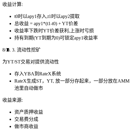
收益计算:
t0时以apy1存入,t1时以apy2提取
总收益 = apy1*(t1-t0) + YT价差
收益率下跌时YT价差获利,上涨时亏损
持有到期(YT到期为0)可锁定apy1收益率
8/🧵 3. 流动性挖矿
为YT/ST交易对提供流动性
存入YBA到RateX系统
RateX生成ST，YT, 放一部分存起来，一部分放在AMM
池里自动做市
收益来源:
资产质押收益
交易费分成
做市商收益