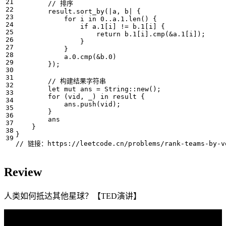
result
.
sort_by
(
|
a
,
b
|
{
for
i
in
0
..
a
.
1.
len
()
{
if
a
.
1
[
i
]
!=
b
.
1
[
i
]
{
return
b
.
1
[
i
].
cmp
(
&
a
.
1
[
i
]);
}
}
a
.
0.
cmp
(
&
b
.
0
)
});
let
mut
ans
=
String
::
new
();
for
(
vid
,
_
)
in
result
{
ans
.
push
(
vid
);
}
ans
}
}
Review
人类如何抵达其他星球？【TED演讲】