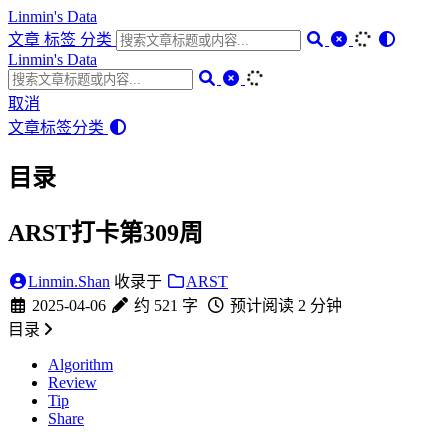
Linmin's Data
文章
标签
分类
Linmin's Data
取消
文章
标签
分类
目录
ARST打卡第309周
Linmin.Shan
收录于
ARST
2025-04-06
约 521 字
预计阅读 2 分钟
目录
Algorithm
Review
Tip
Share