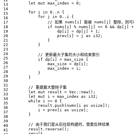
let
mut
max_index
=
0
;
for
i
in
0
..
n
{
for
j
in
0
..
i
{
if
nums
[
i
]
%
nums
[
j
]
==
0
&&
dp
[
j
]
+
dp
[
i
]
=
dp
[
j
]
+
1
;
prev
[
i
]
=
j
as
i32
;
}
}
if
dp
[
i
]
>
max_size
{
max_size
=
dp
[
i
];
max_index
=
i
;
}
}
let
mut
result
=
Vec
::
new
();
let
mut
i
=
max_index
as
i32
;
while
i
>=
0
{
result
.
push
(
nums
[
i
as
usize
]);
i
=
prev
[
i
as
usize
];
}
result
.
reverse
();
result