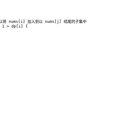
1
>
dp
[
i
]
{