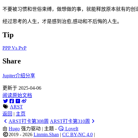
不要被习惯和世俗束缚，做想做的事，就能释放原本就有的创
经过思考的人生，才是感到治愈,感动和不后悔的人生。
Tip
PPP Vs PvP
Share
Jupiter介绍分享
更新于 2025-04-06
阅读原始文档
ARST
返回
|
主页
ARST打卡第308周
ARST打卡第310周
由
Hugo
强力驱动 | 主题 -
LoveIt
2019 - 2026
Linmin.Shan
|
CC BY-NC 4.0
|