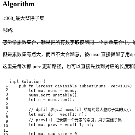
Algorithm
lc368_最大整除子集
思路:
感觉像素数集合，就是把所有数字取模到同一个素数集合中，最
但是素数集有点大，而且不太合题意，被cursor直接提醒了用dp
这里是每次都 prev 更新路径，也可以直接先找到对应的长度和数
impl
Solution
{
pub
fn
largest_divisible_subset
(
nums
: 
Vec
<
i32
>
)
let
mut
nums
=
nums
;
nums
.
sort_unstable
();
let
n
=
nums
.
len
();
let
mut
dp
=
vec!
[
1
;
n
];
let
mut
prev
=
vec!
[
-
1
;
n
];
let
mut
max_size
=
0
;