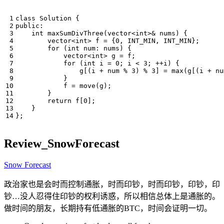
class
Solution
{
public
:
int
maxSumDivThree
(
vector
<
int
>&
nums
)
{
vector
<
int
>
f
=
{
0
,
INT_MIN
,
INT_MIN
};
for
(
int
num
:
nums
)
{
vector
<
int
>
g
=
f
;
for
(
int
i
=
0
;
i
<
3
;
++
i
)
{
g
[(
i
+
num
%
3
)
%
3
]
=
max
(
g
[(
i
+
nu
}
f
=
move
(
g
);
}
return
f
[
0
];
}
};
Review_SnowForecast
Snow Forecast
政治家也是会时而控制通胀，时而印钞，时而印钞，印钞，印
钞…没人忍得住印钞的权利诱惑，所以相信总体上是通胀的。
做时间的朋友，长期持有低通胀的BTC，时间会证明一切。