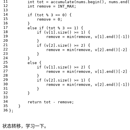
int
tot
=
accumulate
(
nums
.
begin
(),
nums
.
end
(
int
remove
=
INT_MAX
;
if
(
tot
%
3
==
0
)
{
remove
=
0
;
}
else
if
(
tot
%
3
==
1
)
{
if
(
v
[
1
].
size
()
>=
1
)
{
remove
=
min
(
remove
,
v
[
1
].
end
()[
-
1
])
}
if
(
v
[
2
].
size
()
>=
2
)
{
remove
=
min
(
remove
,
v
[
2
].
end
()[
-
2
]
}
}
else
{
if
(
v
[
1
].
size
()
>=
2
)
{
remove
=
min
(
remove
,
v
[
1
].
end
()[
-
2
]
}
if
(
v
[
2
].
size
()
>=
1
)
{
remove
=
min
(
remove
,
v
[
2
].
end
()[
-
1
])
}
}
return
tot
-
remove
;
}
};
状态转移，学习一下。