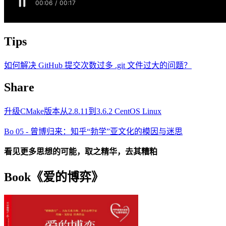
Tips
如何解决 GitHub 提交次数过多 .git 文件过大的问题？
Share
升级CMake版本从2.8.11到3.6.2 CentOS Linux
Bo 05 - 曾博归来：知乎“勃学”亚文化的模因与迷思
看见更多思想的可能，取之精华，去其糟粕
Book《爱的博弈》